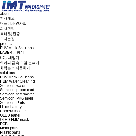
about
회사개요
대표이사 인사말
회사연혁
특허 및 인증
오시는길
product
EUV Mask Solutions
LASER 세정기
CO
세정기
2
웨이퍼 금속 오염 분석기
화학분석 자동화기
solutions
EUV Mask Solutions
HBM Wafer Cleaning
Semicon. wafer
Semicon. probe card
Semicon. test socket
Semicon. PKG mold
Semicon. Parts
Li-Ion battery
Camera module
OLED panel
OLED FMM mask
PCB
Metal parts
Plastic parts