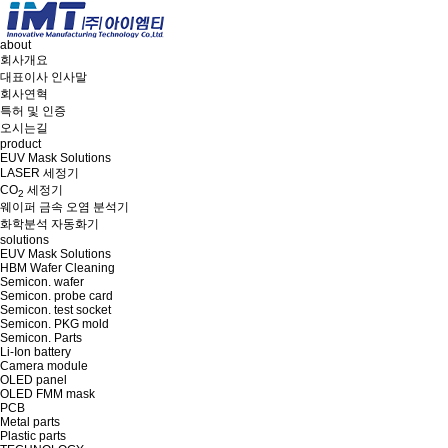
about
회사개요
대표이사 인사말
회사연혁
특허 및 인증
오시는길
product
EUV Mask Solutions
LASER 세정기
CO
세정기
2
웨이퍼 금속 오염 분석기
화학분석 자동화기
solutions
EUV Mask Solutions
HBM Wafer Cleaning
Semicon. wafer
Semicon. probe card
Semicon. test socket
Semicon. PKG mold
Semicon. Parts
Li-Ion battery
Camera module
OLED panel
OLED FMM mask
PCB
Metal parts
Plastic parts