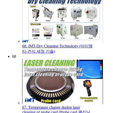
68. IMT-Dry Cleaning Technology (아이엠
티-건식 세정 기술)
68
67. Temperature change during laser
cleaning of probe card (Probe card 클리닝