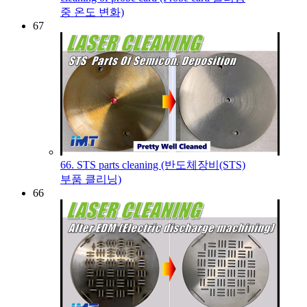
중 온도 변화)
67
66. STS parts cleaning (반도체장비(STS)
부품 클리닝)
66