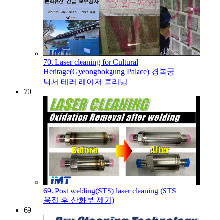
70. Laser cleaning for Cultural
Heritage(Gyeongbokgung Palace) 경복궁
낙서 테러 레이저 클리닝
70
69. Post welding(STS) laser cleaning (STS
용접 후 산화부 제거)
69