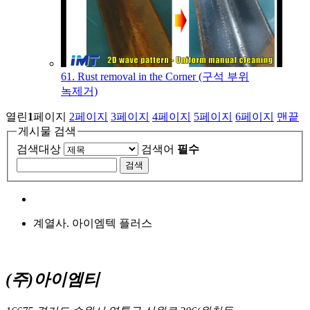
61. Rust removal in the Corner (구석 부위
녹제거)
열린
1
페이지
2
페이지
3
페이지
4
페이지
5
페이지
6
페이지
맨끝
게시물 검색
검색대상
검색어
필수
계열사. 아이엠텍 플러스
(주)아이엠티